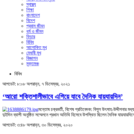
স্বাস্থ্য
শিক্ষা
বাংলাদেশ
বিদেশ
প্রবাস জীবন
ধর্ম ও জীবন
ফিচার
বিবিধ
আলোকিত মুখ
মেধাবী মুখ
বিজ্ঞাপন
মুক্তমঞ্চ
বিবিধ
আপডেট: ৮:০৮ অপরাহ্ন, ৭ ডিসেম্বর, ২০২১
‘আরো শক্তিশালীভাবে এগিয়ে যাবে দৈনিক যায়যায়দিন’
মন্তোষ চক্রবর্তী, বিশেষ প্রতিবেদক: বিপুল উৎসাহ-উদ্দীপনার মধ্
দুইদিন ব্যাপী অনুষ্ঠিত সম্মেলনে প্রধান অতিথি হিসেবে উপস্থিত ছিলেন দৈনিক যায়যায়দ
আপডেট: ৩:৪৮ অপরাহ্ন, ৩০ ডিসেম্বর, ২০২০