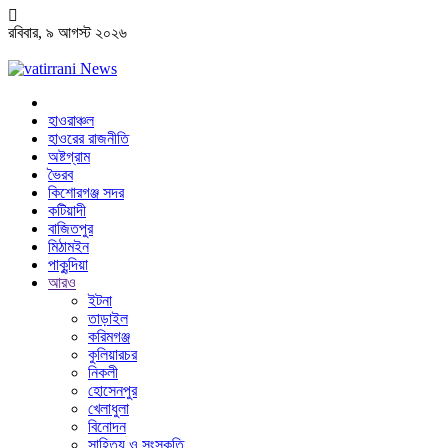
রবিবার, ৯ আগস্ট ২০২৬
হাওরাঞ্চল
হাওরের রাজনীতি
অষ্টগ্রাম
ভৈরব
কিশোরগঞ্জ সদর
কটিয়াদী
বাজিতপুর
মিঠামইন
পাকুন্দিয়া
আরও
ইটনা
তাড়াইল
করিমগঞ্জ
কুলিয়ারচর
নিকলী
হোসেনপুর
খেলাধুলা
বিনোদন
সাহিত্য ও সংস্কৃতি