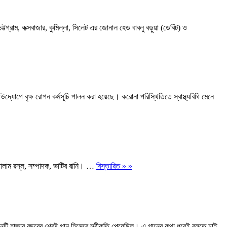
 কক্সবাজার, কুমিল্লা, সিলেট এর জোনাল হেড বাবলু বড়ুয়া (ডেবিট) ও
উদ্যোগে বৃক্ষ রোপন কর্মসূচি পালন করা হয়েছে। করোনা পরিস্থিতিতে স্বাস্থ্যবিধি মেনে
 গোলাম রসূল, সম্পাদক, ভাটির রানি। …
বিস্তারিত » »
গানটি হাজার বছরের শ্রেষ্ট গান হিসেবে স্বীকৃতি পেয়েছিল। এ গানের কথা ধরেই বলতে চাই