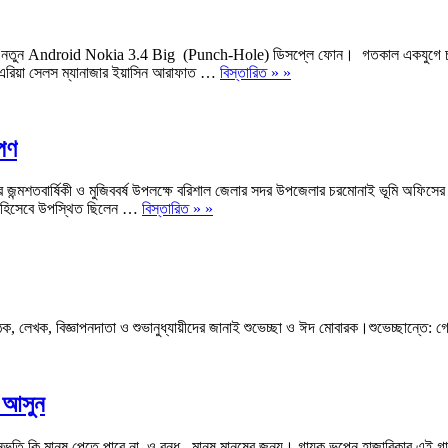
ুন Android Nokia 3.4 Big (Punch-Hole) ডিসপ্লে ফোন। গতকাল একযুগে চট্টগ্রাম,
রাম এরিয়া সেলস ম্যানাজার ইয়াসিন আরাফাত …
বিস্তারিত » »
োপণ
ানের জন্মশতবার্ষিকী ও মুজিববর্ষ উপলক্ষে বরিশাল জেলার সদর উপজেলার চরমোনাই ভূমি অফিসের 
িথি হিসেবে উপস্থিত ছিলেন …
বিস্তারিত » »
, লেখক, বিজ্ঞাপনদাতা ও শুভানুধ্যায়ীদের জানাই শুভেচ্ছা ও ঈদ মোবারক।শুভেচ্ছান্তে:
ে আসুন
ুভূতি কি মানুষ পেতে পারে না, ও বন্ধু...মানুষ মানুষের জন্য। গায়ক ভূপেন হাজারিকার এই 