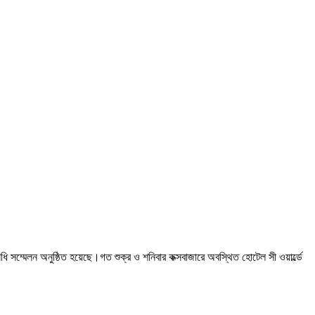
িধি সম্মেলন অনুষ্ঠিত হয়েছে।গত শুক্র ও শনিবার কক্সবাজারে অবস্থিত হোটেল সী ওয়ার্ল্ডে