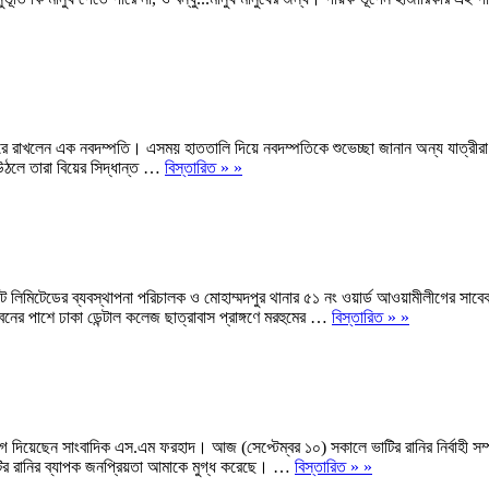
ে রাখলেন এক নবদম্পতি। এসময় হাততালি দিয়ে নবদম্পতিকে শুভেচ্ছা জানান অন্য যাত্রীর
ে উঠলে তারা বিয়ের সিদ্ধান্ত …
বিস্তারিত » »
েট লিমিটেডের ব্যবস্থাপনা পরিচালক ও মোহাম্মদপুর থানার ৫১ নং ওয়ার্ড আওয়ামীলীগের সাবে
নের পাশে ঢাকা ডেন্টাল কলেজ ছাত্রাবাস প্রাঙ্গণে মরহুমের …
বিস্তারিত » »
গ দিয়েছেন সাংবাদিক এস.এম ফরহাদ। আজ (সেপ্টেম্বর ১০) সকালে ভাটির রানির নির্বাহী স
র রানির ব্যাপক জনপ্রিয়তা আমাকে মুগ্ধ করেছে। …
বিস্তারিত » »