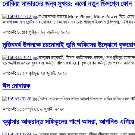
নোকিয়া লাভারদের জন্য সুখবর: এলো নতুন ডিসপ্লে ফোন
বাংলাদেশের বাজারে More Phone, More Power নিয়ে এলো নত
আখতারুজ্জামান সেন্টার এর নোকিয়া শোরুমের ওনার মো: শরিফুল ইসলাম (বিপ্লব), চট্টগ্
আপডেট: ১০:৪৫ পূর্বাহ্ন, ২২ অক্টোবর, ২০২০
মুজিববর্ষ উপলক্ষে চরমোনাই ভূমি অফিসের উদ্যোগে বৃক্ষর
মন্তোষ চক্রবর্তী, বিশেষ প্রতিবেদক: বঙ্গবন্ধু শেখ মুজিবুর রহম
২১ অক্টোবর ২০২০ বুধবার এ কর্মসূচি পালন করা হয়। বৃক্ষ রোপন কর্মসূচিতে প্রধান অত
আপডেট: ১১:৫৭ পূর্বাহ্ন, ২৪ জুলাই, ২০২০
ঈদ মোবারক
নিউজ ডেস্ক: পবিত্র ঈদুল আযহা উপলক্ষে ভাটির রানির সকল পাঠক
আপডেট: ১১:১৩ পূর্বাহ্ন, ৬ জুলাই, ২০২০
ক্যান্সার আক্রান্ত সফিকুলের পাশে আমরা, আপনিও এগিয়
গোলাম রসূল: মানুষ মানুষের জন্য, জীবন জীবনের জন্য, একটু সহান