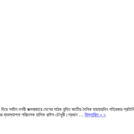
য দিয়ে পর্যটন নগরী কক্সবাজারে দেশের পাঠক নন্দিত জাতীয় দৈনিক যায়যায়দিন পত্রিকার প্রতিন
িনের ব্যবস্থাপনা পরিচালক হালিফ রাঈস চৌধুরী।প্রধান …
বিস্তারিত » »