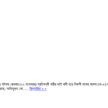
। এ ঘটনায় রোববার (২২ নভেম্বর) প্রতিবন্ধী নারীর ভাই বাদী হয়ে নিকলী থানায় মামলা (নং
িয়েছে, অভিযুক্ত মো. …
বিস্তারিত » »