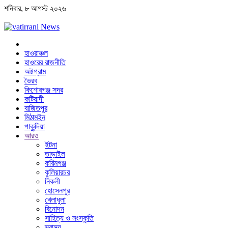
শনিবার, ৮ আগস্ট ২০২৬
হাওরাঞ্চল
হাওরের রাজনীতি
অষ্টগ্রাম
ভৈরব
কিশোরগঞ্জ সদর
কটিয়াদী
বাজিতপুর
মিঠামইন
পাকুন্দিয়া
আরও
ইটনা
তাড়াইল
করিমগঞ্জ
কুলিয়ারচর
নিকলী
হোসেনপুর
খেলাধুলা
বিনোদন
সাহিত্য ও সংস্কৃতি
স্বাস্থ্য