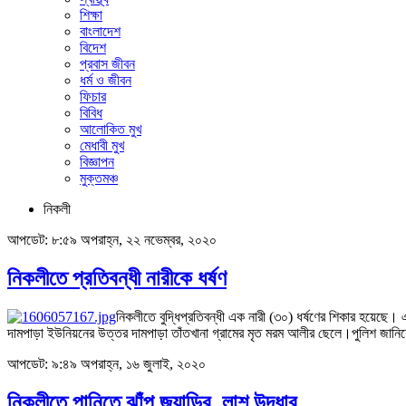
শিক্ষা
বাংলাদেশ
বিদেশ
প্রবাস জীবন
ধর্ম ও জীবন
ফিচার
বিবিধ
আলোকিত মুখ
মেধাবী মুখ
বিজ্ঞাপন
মুক্তমঞ্চ
নিকলী
আপডেট: ৮:৫৯ অপরাহ্ন, ২২ নভেম্বর, ২০২০
নিকলীতে প্রতিবন্ধী নারীকে ধর্ষণ
নিকলীতে বুদ্ধিপ্রতিবন্ধী এক নারী (৩০) ধর্ষণের শিকার হয়েছে
দামপাড়া ইউনিয়নের উত্তর দামপাড়া তাঁতখানা গ্রামের মৃত মরম আলীর ছেলে।পুলিশ জান
আপডেট: ৯:৪৯ অপরাহ্ন, ১৬ জুলাই, ২০২০
নিকলীতে পানিতে ঝাঁপ জুয়াড়ির, লাশ উদ্ধার