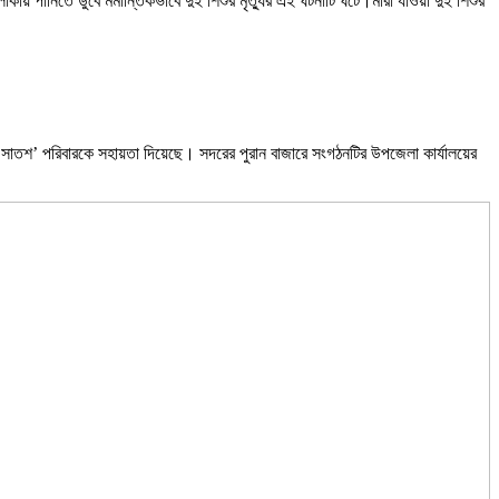
ায় পানিতে ডুবে মর্মান্তিকভাবে দুই শিশুর মৃত্যুর এই ঘটনাটি ঘটে।মারা যাওয়া দুই শিশুর
 সাতশ’ পরিবারকে সহায়তা দিয়েছে। সদরের পুরান বাজারে সংগঠনটির উপজেলা কার্যালয়ের