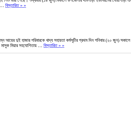
 দুই শিশু মারা গেছে। শুক্রবার (১৯ জুন) বিকালে উপজেলার দামপাড়া ইউনিয়নের নোয়াপাড়া এলাক
ার …
বিস্তারিত » »
ন আয়ের দুই হাজার পরিবারকে খাদ্য সহায়তা কর্মসূচীর প্রথম দিন শনিবার (২০ জুন) সকালে
জী মাসুক মিয়ার সহযোগিতায় …
বিস্তারিত » »