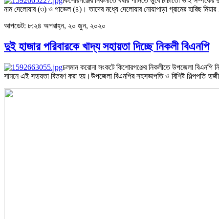
কিশোরগঞ্জের নিকলীতে বর্ষার পানিতে ডুবে চাচাতো ভাই সম্পর্কের
নাম দেলোয়ার (৩) ও পাভেল (৪)। তাদের মধ্যে দেলোয়ার নোয়াপাড়া গ্রামের হারিছ মিয়
আপডেট: ৮:২৪ অপরাহ্ন, ২০ জুন, ২০২০
দুই হাজার পরিবারকে খাদ্য সহায়তা দিচ্ছে নিকলী বিএনপি
চলমান করোনা সংকটে কিশোরগঞ্জের নিকলীতে উপজেলা বিএনপি নিম্
সামনে এই সহায়তা বিতরণ করা হয়।উপজেলা বিএনপির সহসভাপতি ও বিশিষ্ট শিল্পপতি হা