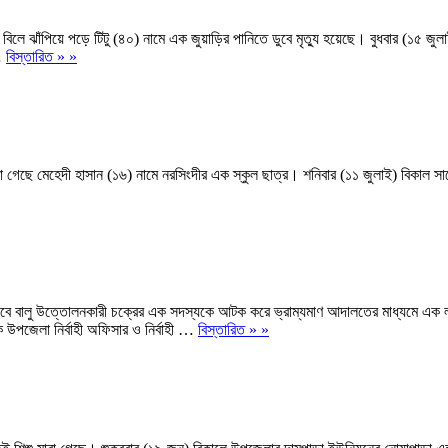
লে ঝাঁপিয়ে পড়ে টিটু (৪০) নামে এক জুয়াড়ির পানিতে ডুবে মৃত্যু হয়েছে। বুধবার (১৫ জুল
 …
বিস্তারিত » »
গেছে মেহেদী হাসান (১৬) নামে নরসিংদীর এক স্কুল ছাত্র। শনিবার (১১ জুলাই) বিকাল সাড়
াবে বালু উত্তোলনকারী চক্রের এক সদস্যকে আটক করে ভ্রাম্যমাণ আদালতের মাধ্যমে এক 
উপজেলা নির্বাহী অফিসার ও নির্বাহী …
বিস্তারিত » »