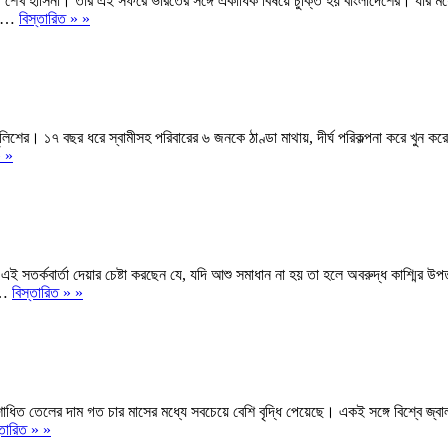
খ হাসিনা। তাঁর এই সফরে ভারতের সঙ্গে একাধিক বিষয়ে চুক্তি হয় বাংলাদেশের। যার মধ্যে 
্ত …
বিস্তারিত » »
 পুলিশের। ১৭ বছর ধরে স্বামীসহ পরিবারের ৬ জনকে ঠাণ্ডা মাথায়, দীর্ঘ পরিকল্পনা করে খ
» »
ই সতর্কবার্তা দেয়ার চেষ্টা করছেন যে, যদি আশু সমাধান না হয় তা হলে অবরুদ্ধ কাশ্মির উপত্
ে …
বিস্তারিত » »
িত তেলের দাম গত চার মাসের মধ্যে সবচেয়ে বেশি বৃদ্ধি পেয়েছে। একই সঙ্গে বিশ্বে জ্
্তারিত » »