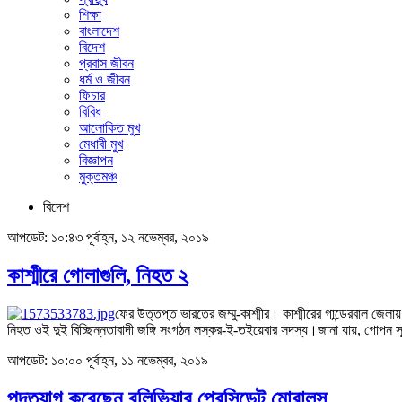
শিক্ষা
বাংলাদেশ
বিদেশ
প্রবাস জীবন
ধর্ম ও জীবন
ফিচার
বিবিধ
আলোকিত মুখ
মেধাবী মুখ
বিজ্ঞাপন
মুক্তমঞ্চ
বিদেশ
আপডেট: ১০:৪৩ পূর্বাহ্ন, ১২ নভেম্বর, ২০১৯
কাশ্মীরে গোলাগুলি, নিহত ২
ফের উত্তপ্ত ভারতের জম্মু-কাশ্মীর। কাশ্মীরের গান্ডেরবাল জেল
নিহত ওই দুই বিচ্ছিন্নতাবাদী জঙ্গি সংগঠন লস্কর-ই-তইয়েবার সদস্য।জানা যায়, গোপন 
আপডেট: ১০:০০ পূর্বাহ্ন, ১১ নভেম্বর, ২০১৯
পদত্যাগ করেছেন বলিভিয়ার প্রেসিডেন্ট মোরালস