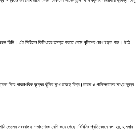
অন্যতম হল যৌথভাবে একটি ‘কোস্টাল সার্ভেল্যান্স’ বা উপকূলীয় নজরদারি ব্যবস্থা চালু
ুন করেছেন তিনি। এই সিরিয়াল কিলিংয়ের তদন্ত করতে নেমে পুলিশের চোখ চড়ক গাছ। উঠে
যকা নিয়ে পারমাণবিক যুদ্ধের ঝুঁকির মুখে রয়েছে বিশ্ব।ভারত ও পাকিস্তানের মধ্যে দ্বন্দ্ব
বালানি তেলের সরবরাহ ৫ শতাংশেরও বেশি কমে গেছে।বিবিসির প্রতিবেদনে বলা হয়, হামলার