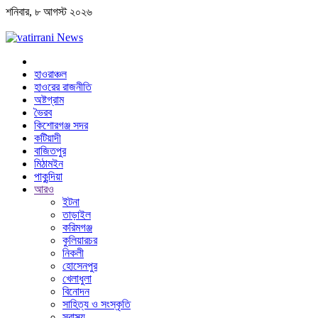
শনিবার, ৮ আগস্ট ২০২৬
হাওরাঞ্চল
হাওরের রাজনীতি
অষ্টগ্রাম
ভৈরব
কিশোরগঞ্জ সদর
কটিয়াদী
বাজিতপুর
মিঠামইন
পাকুন্দিয়া
আরও
ইটনা
তাড়াইল
করিমগঞ্জ
কুলিয়ারচর
নিকলী
হোসেনপুর
খেলাধুলা
বিনোদন
সাহিত্য ও সংস্কৃতি
স্বাস্থ্য