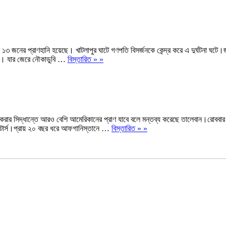
৩ জনের প্রাণহানি হয়েছে। খাটলাপুর ঘাটে গণপতি বিসর্জনকে কেন্দ্র করে এ দুর্ঘটনা ঘটে।জ
়েন। যার জেরে নৌকাডুবি …
বিস্তারিত » »
ল করার সিদ্ধান্তে আরও বেশি আমেরিকানের প্রাণ যাবে বলে মন্তব্য করেছে তালেবান।রোববার য
 রয়টার্স।প্রায় ২০ বছর ধরে আফগানিস্তানে …
বিস্তারিত » »