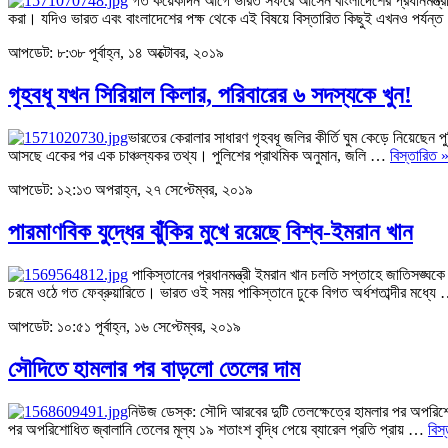
গত কয়েকদিন আগে ভারত সফরে আসেন বাংলাদেশের প্রধানমন্ত্রী শে
করা। যদিও ভারত এবং বাংলাদেশের পক্ষ থেকে এই বিষয়ে বিস্তারিত কিছুই এখনও পর্যন
আপডেট: ৮:৩৮ পূর্বাহ্ন, ১৪ অক্টোবর, ২০১৯
গৃহবধূ যখন সিরিয়াল কিলার, পরিবারের ৬ সদস্যকে খুন!
ভারতের কেরালার সাধারণ গৃহবধূ জলির কীর্তি ঘুম কেড়ে নিয়েছেন
আসছে একের পর এক চাঞ্চল্যকর তথ্য। পুলিশের প্রাথমিক অনুমান, জলি …
বিস্তারিত 
আপডেট: ১২:১৩ অপরাহ্ন, ২৭ সেপ্টেম্বর, ২০১৯
পারমাণবিক যুদ্ধের ঝুঁকির মুখে রয়েছে বিশ্ব-ইমরান খান
পাকিস্তানের প্রধানমন্ত্রী ইমরান খান চলতি সপ্তাহে জাতিসঙ্ঘকে এ
চরমে ওঠে গত ফেব্রুয়ারিতে। ভারত ওই সময় পাকিস্তানে ঢুকে বিগত অর্ধশতাব্দীর মধ্য
আপডেট: ১০:৫১ পূর্বাহ্ন, ১৬ সেপ্টেম্বর, ২০১৯
সৌদিতে হামলার পর বাড়লো তেলের দাম
নিউজ ডেস্ক: সৌদি আরবের দুটি তেলক্ষেত্রে হামলার পর অপরিশোধ
পর অপরিশোধিত জ্বালানি তেলের মূল্য ১৯ শতাংশ বৃদ্ধি পেয়ে ব্যারেল প্রতি প্রায় …
বিস