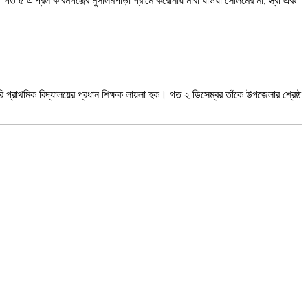
 ৫ এপ্রিল করিমগঞ্জের মুসলিমপাড়া গ্রামে করোনায় মারা যাওয়া সেলিমের মা, স্ত্রী এবং
ি প্রাথমিক বিদ্যালয়ের প্রধান শিক্ষক লায়লা হক। গত ২ ডিসেম্বর তাঁকে উপজেলার শ্রেষ্ঠ