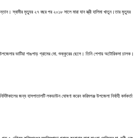
তান। স্বামীর মৃত্যুর ২৭ বছর পর ২০১৮ সালে মারা যান স্ত্রী হালিমা খাতুন।তার মৃত্যুর
জ উপজেলার ভাটিয়া গাঙপাড় গ্রামের মো. শুক্কুরের ছেলে। তিনি পেশায় অটোরিকসা চালক।
দিষ্টকালের জন্য হাসপাতালটি লকডাউন ঘোষণা করেন করিমগঞ্জ উপজেলা নির্বাহী কর্মকর্তা