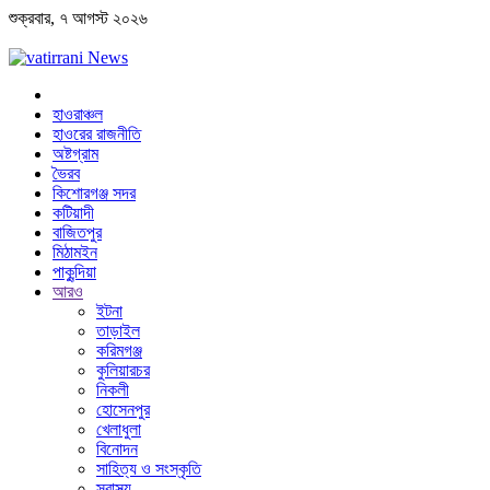
শুক্রবার, ৭ আগস্ট ২০২৬
হাওরাঞ্চল
হাওরের রাজনীতি
অষ্টগ্রাম
ভৈরব
কিশোরগঞ্জ সদর
কটিয়াদী
বাজিতপুর
মিঠামইন
পাকুন্দিয়া
আরও
ইটনা
তাড়াইল
করিমগঞ্জ
কুলিয়ারচর
নিকলী
হোসেনপুর
খেলাধুলা
বিনোদন
সাহিত্য ও সংস্কৃতি
স্বাস্থ্য