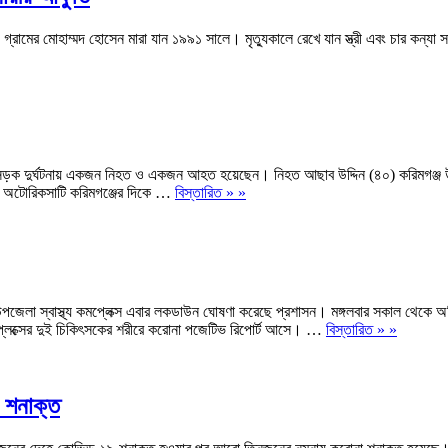
রামের মোহাম্মদ হোসেন মারা যান ১৯৯১ সালে। মৃত্যুকালে রেখে যান স্ত্রী এবং চার কন্যা সন্
গঞ্জে সড়ক দুর্ঘটনায় একজন নিহত ও একজন আহত হয়েছেন। নিহত আছাব উদ্দিন (৪০) করিমগঞ্
িয়ে অটোরিকসাটি করিমগঞ্জের দিকে …
বিস্তারিত » »
েলা স্বাস্থ্য কমপ্লেক্স এবার লকডাউন ঘোষণা করেছে প্রশাসন। মঙ্গলবার সকাল থেকে অনির্
মপ্লেক্সের দুই চিকিৎসকের শরীরে করোনা পজেটিভ রিপোর্ট আসে। …
বিস্তারিত » »
া শনাক্ত