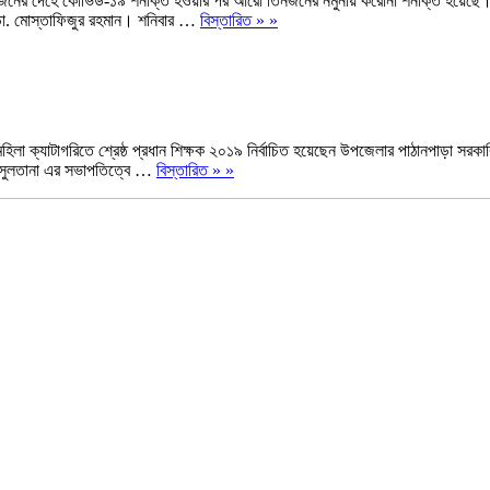
ের ৬ জনের দেহে কোভিড-১৯ শনাক্ত হওয়ার পর আরো তিনজনের নমুনায় করোনা শনাক্ত হয়েছে। গত
 ডা. মোস্তাফিজুর রহমান। শনিবার …
বিস্তারিত » »
িলা ক্যাটাগরিতে শ্রেষ্ঠ প্রধান শিক্ষক ২০১৯ নির্বাচিত হয়েছেন উপজেলার পাঠানপাড়া সরকার
িন সুলতানা এর সভাপতিত্বে …
বিস্তারিত » »