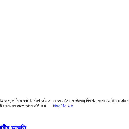
িশুকে তুলে নিয়ে ধর্ষণের ঘটনা ঘটেছে।রোববার (৬ সেপ্টেম্বর) দিবাগত মধ্যরাতে উপজেলার ক
িষ্ট জেনারেল হাসপাতালে ভর্তি করা …
বিস্তারিত » »
নারীর আকুতি