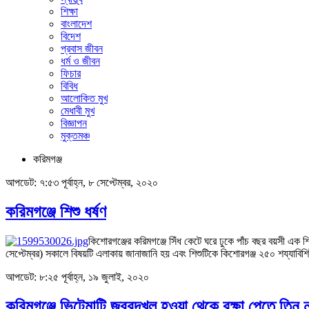
শিক্ষা
বাংলাদেশ
বিদেশ
প্রবাস জীবন
ধর্ম ও জীবন
ফিচার
বিবিধ
আলোকিত মুখ
মেধাবী মুখ
বিজ্ঞাপন
মুক্তমঞ্চ
করিমগঞ্জ
আপডেট: ৭:৫৩ পূর্বাহ্ন, ৮ সেপ্টেম্বর, ২০২০
করিমগঞ্জে শিশু ধর্ষণ
কিশোরগঞ্জের করিমগঞ্জে সিঁধ কেটে ঘরে ঢুকে পাঁচ বছর বয়সী এক শ
সেপ্টেম্বর) সকালে বিষয়টি এলাকায় জানাজানি হয় এবং শিশুটিকে কিশোরগঞ্জ ২৫০ শয্যাবিশ
আপডেট: ৮:২৫ পূর্বাহ্ন, ১৯ জুলাই, ২০২০
করিমগঞ্জে ভিটেমাটি জবরদখল হওয়া থেকে রক্ষা পেতে তিন 