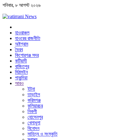
শনিবার, ৮ আগস্ট ২০২৬
হাওরাঞ্চল
হাওরের রাজনীতি
অষ্টগ্রাম
ভৈরব
কিশোরগঞ্জ সদর
কটিয়াদী
বাজিতপুর
মিঠামইন
পাকুন্দিয়া
আরও
ইটনা
তাড়াইল
করিমগঞ্জ
কুলিয়ারচর
নিকলী
হোসেনপুর
খেলাধুলা
বিনোদন
সাহিত্য ও সংস্কৃতি
স্বাস্থ্য