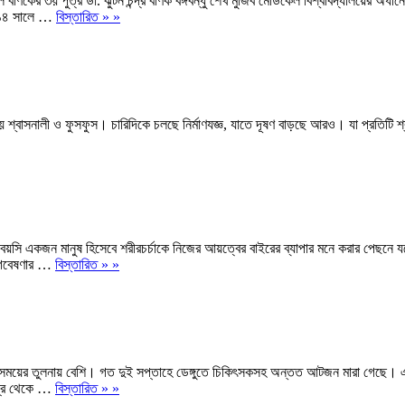
বণিকের ৩য় পুত্র ডা. ঝুটন চন্দ্র বণিক বঙ্গবন্ধু শেখ মুজিব মেডিকেল বিশ্ববিদ্যালয়ের অ
২০১৪ সালে …
বিস্তারিত » »
বাসনালী ও ফুসফুস। চারিদিকে চলছে নির্মাণযজ্ঞ, যাতে দূষণ বাড়ছে আরও। যা প্রতিটি শ্বা
যবয়সি একজন মানুষ হিসেবে শরীরচর্চাকে নিজের আয়ত্বের বাইরের ব্যাপার মনে করার পেছনে য
 গবেষণার …
বিস্তারিত » »
ময়ের তুলনায় বেশি। গত দুই সপ্তাহে ডেঙ্গুতে চিকিৎসকসহ অন্তত আটজন মারা গেছে। এ পরিস
িগ্রি থেকে …
বিস্তারিত » »