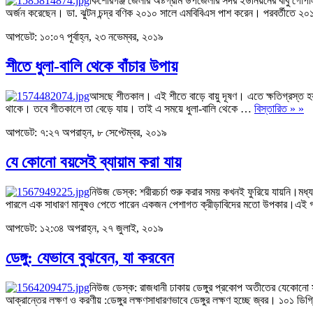
কিশোরগঞ্জ জেলার অষ্টগ্রাম উপজেলার সদর ইউনিয়নের বাবু গোপাল 
অর্জন করেছেন। ডা. ঝুটন চন্দ্র বণিক ২০১০ সালে এমবিবিএস পাশ করেন। পরবর্তীতে 
আপডেট: ১০:০৭ পূর্বাহ্ন, ২৩ নভেম্বর, ২০১৯
শীতে ধুলা-বালি থেকে বাঁচার উপায়
আসছে শীতকাল। এই শীতে বাড়ে বায়ু দূষণ। এতে ক্ষতিগ্রস্ত হয় শ্
থাকে। তবে শীতকালে তা বেড়ে যায়। তাই এ সময়ে ধুলা-বালি থেকে …
বিস্তারিত » »
আপডেট: ৭:২৭ অপরাহ্ন, ৮ সেপ্টেম্বর, ২০১৯
যে কোনো বয়সেই ব্যায়াম করা যায়
নিউজ ডেস্ক: শরীরচর্চা শুরু করার সময় কখনই ফুরিয়ে যায়নি।মধ্
পারলে এক সাধারণ মানুষও পেতে পারেন একজন পেশাগত ক্রীড়াবিদের মতো উপকার।এই
আপডেট: ১২:৩৪ অপরাহ্ন, ২৭ জুলাই, ২০১৯
ডেঙ্গু: যেভাবে বুঝবেন, যা করবেন
নিউজ ডেস্ক: রাজধানী ঢাকায় ডেঙ্গুর প্রকোপ অতীতের যেকোনো স
আক্রান্তের লক্ষণ ও করণীয় :ডেঙ্গুর লক্ষণসাধারণভাবে ডেঙ্গুর লক্ষণ হচ্ছে জ্বর। ১০১ ড