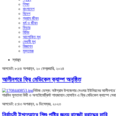
শিক্ষা
বাংলাদেশ
বিদেশ
প্রবাস জীবন
ধর্ম ও জীবন
ফিচার
বিবিধ
আলোকিত মুখ
মেধাবী মুখ
বিজ্ঞাপন
মুক্তমঞ্চ
স্বাস্থ্য
আপডেট: ৮:৫৪ অপরাহ্ন, ২০ ফেব্রুয়ারি, ২০২৪
আলীনগরে ফ্রি মেডিকেল ক্যাম্প অনুষ্ঠিত
নিউজ ডেস্ক: অষ্টগ্রাম উপজেলার দেওঘর ইউনিয়নের আলীনগরে ফ
শারমিন সুলতানা বিথী ও অপটোমেট্রিস্ট শাহজাহান হোসাইন এ ফ্রি মেডিকেল ক্যাম্পে স
আপডেট: ৫:৪৩ অপরাহ্ন, ৬ ডিসেম্বর, ২০২৩
নির্বাচনী ইশতেহারে শিশু পুষ্টির জন্য বাজেট বরাদ্দের দাবি