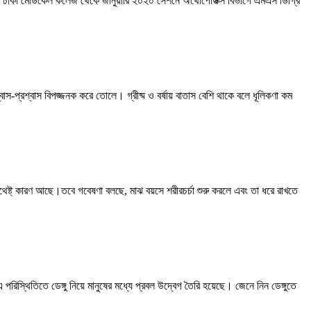
ধীনে ঢাকা মেডিকেল কলেজ থেকে জানুয়ারি ২০২০ সেশনে অর্থোপেডিক্স বিভাগে এমএস ডিগ্রি
স-প্রশ্বাস বিপজ্জনক করে তোলে। গ্রীষ্ম ও বর্ষায় বাতাস বেশি থাকে বলে ধূলিকণা কম
থেষ্ট্ কারণ আছে।তবে গবেষণা বলছে, মাঝ বয়সে শরীরচর্চা শুরু করলে এবং তা ধরে রাখতে
্থিতিতে ডেঙ্গু নিয়ে মানুষের মধ্যে প্রবল উদ্বেগ তৈরি হয়েছে। জেনে নিন ডেঙ্গুতে