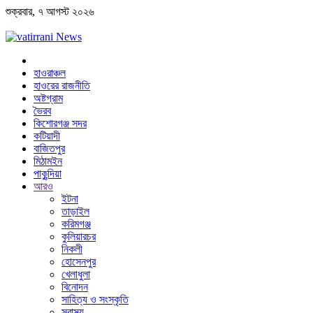
শুক্রবার, ৭ আগস্ট ২০২৬
হাওরাঞ্চল
হাওরের রাজনীতি
অষ্টগ্রাম
ভৈরব
কিশোরগঞ্জ সদর
কটিয়াদী
বাজিতপুর
মিঠামইন
পাকুন্দিয়া
আরও
ইটনা
তাড়াইল
করিমগঞ্জ
কুলিয়ারচর
নিকলী
হোসেনপুর
খেলাধুলা
বিনোদন
সাহিত্য ও সংস্কৃতি
স্বাস্থ্য