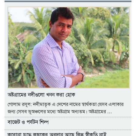
অষ্টগ্রামের নদীগুলো খনন করা হোক
গোলাম রসূল: নদীমাতৃক এ দেশের নামের স্বার্থকতা যেসব এলাকার
জন্য সেসব ভূঅঞ্চলের মধ্যে অষ্টগ্রাম অন্যতম। অষ্টগ্রামের …
বাজেট ও পর্যটন শিল্প
করোনা যুদ্ধে কৃষকের অবদান আছে কিন্তু স্বীকৃতি নাই