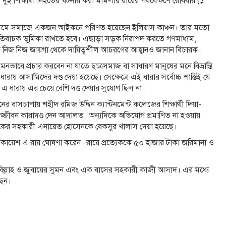
ুই শিক্ষার্থী নিহতের ঘটনায় করা মামলার রায়ের পর্যবেক্ষণে রোববার (১
াধ্যমে সমাজে একজন আইকনে পরিণত হয়েছেন ইলিয়াস কাঞ্চন। তার মতো
িবাচক ভূমিকা রাখতে হবে। এছাড়া সড়ক নিরাপদ করতে গণমাধ্যম,
াগকে নিজ নিজ জায়গা থেকে দায়িত্বশীল আচরণের আহ্বানও জানান বিচারক।
নভাবে প্রচার করবেন না যাতে ছাত্রসমাজ বা সাধারণ মানুষের মনে বিভ্রান্তি
 ধারায় আসামিদের দণ্ড দেয়া হয়েছে। সেক্ষেত্রে এই ধারার সর্বোচ্চ শাস্তিই যে
 এ ধারায় এর চেয়ে বেশি দণ্ড দেয়ার সুযোগ ছিল না।
বাসচাপায় শহীদ রমিজ উদ্দিন ক্যান্টনমেন্ট কলেজের শিক্ষার্থী দিয়া-
জ্জীবন কারাদণ্ড দেন আদালত। অন্যদিকে অভিযোগ প্রমাণিত না হওয়ায়
লকের সহকারী এনায়েত হোসেনকে বেকসুর খালাস দেয়া হয়েছে।
ায়েশ এ রায় ঘোষণা করেন। রায়ে প্রত্যেককে ৫০ হাজার টাকা জরিমানা ও
ুম বিল্লাহ ও জুবায়ের সুমন এবং এক বাসের সহকারী কাজী আসাদ। এর মধ্যে
ছেন।