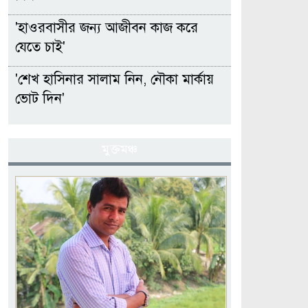
'হাওরবাসীর জন্য আজীবন কাজ করে
যেতে চাই'
'শেখ হাসিনার সালাম নিন, নৌকা মার্কায়
ভোট দিন'
মুক্তমঞ্চ