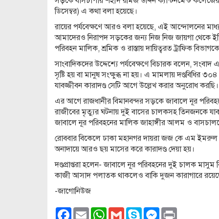
সড়কে বাসচাপায় শহীদ রমিজ উদ্দিন ক্যান্টনমেন্ট কলেজের দ
ডিসেম্বর) এ কথা বলা হয়েছে।
রায়ের পর্যবেক্ষণে আরও বলা হয়েছে, এই আন্দোলনের ম
আমাদেরও নিরাপদ সড়কের জন্য নিজ নিজ জায়গা থেকে ইত
পরিবহন মালিক, শ্রমিক ও রাস্তায় দায়িত্বরত ট্রাফিক বিভ
সাংবাদিকদের উদ্দেশ্যে পর্যবেক্ষণে বিচারক বলেন, সংবাদ এম
সৃষ্টি হয় বা মানুষ সংক্ষুব্ধ না হয়। এ মামলায় দণ্ডবিধির ৩০৪
যাবজ্জীবন কারাদণ্ড সেটি আগে উল্লেখ করার অনুরোধ করছি।
এর আগে রাজধানীর বিমানবন্দর সড়কে জাবালে নূর পরিবহনের 
রাজীবের মৃত্যুর ঘটনায় দুই বাসের চালকসহ তিনজনকে যাব
জাবালে নূর পরিবহনের মালিক জাহাঙ্গীর আলম ও বাসচা
রোববার বিকেলে ঢাকা মহানগর দায়রা জজ কে এম ইমরুল ক
অনাদায়ে আরও ছয় মাসের করে কারাদণ্ড দেয়া হয়।
দণ্ডপ্রাপ্তরা হলেন- জাবালে নূর পরিবহনের দুই চালক মাস
কাজী আসাদ পলাতক থাকলেও বাকি দুজন কারাগারে রয়ে
-জাগোনিউজ
Facebook
Email
WhatsApp
Gmail
Skype
Messenger
Print