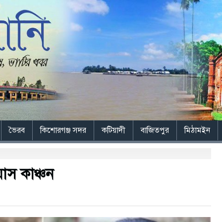
ভৈরব
কিশোরগঞ্জ সদর
কটিয়াদী
বাজিতপুর
মিঠামইন
স কাঞ্চন