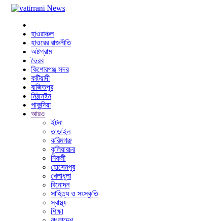
হাওরাঞ্চল
হাওরের রাজনীতি
অষ্টগ্রাম
ভৈরব
কিশোরগঞ্জ সদর
কটিয়াদী
বাজিতপুর
মিঠামইন
পাকুন্দিয়া
আরও
ইটনা
তাড়াইল
করিমগঞ্জ
কুলিয়ারচর
নিকলী
হোসেনপুর
খেলাধুলা
বিনোদন
সাহিত্য ও সংস্কৃতি
স্বাস্থ্য
শিক্ষা
বাংলাদেশ