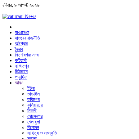
রবিবার, ৯ আগস্ট ২০২৬
হাওরাঞ্চল
হাওরের রাজনীতি
অষ্টগ্রাম
ভৈরব
কিশোরগঞ্জ সদর
কটিয়াদী
বাজিতপুর
মিঠামইন
পাকুন্দিয়া
আরও
ইটনা
তাড়াইল
করিমগঞ্জ
কুলিয়ারচর
নিকলী
হোসেনপুর
খেলাধুলা
বিনোদন
সাহিত্য ও সংস্কৃতি
স্বাস্থ্য